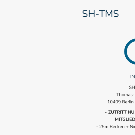
SH-TMS
I
SH
Thomas-
10409 Berlin
- ZUTRITT NU
MITGLIE
- 25m Becken + N