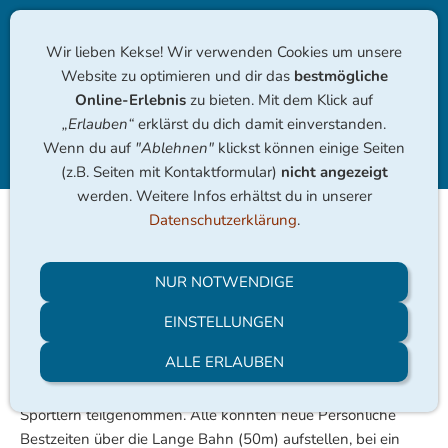
Wir lieben Kekse! Wir verwenden Cookies um unsere
Website zu optimieren und dir das
bestmögliche
Online-Erlebnis
zu bieten. Mit dem Klick auf
„Erlauben“
erklärst du dich damit einverstanden.
Wenn du auf
"Ablehnen"
klickst können einige Seiten
Navigation einblenden
(z.B. Seiten mit Kontaktformular)
nicht angezeigt
werden. Weitere Infos erhältst du in unserer
Datenschutzerklärung
.
25./26.01. Tag der
kommenden Meister
NUR NOTWENDIGE
EINSTELLUNGEN
Am 25. und 26. Januar waren wir beim Wettkampf "Tag der
kommenden Meister" in der SSE.
ALLE ERLAUBEN
Die Gruppe Riffhaie hat an dem Langbahnwettkampf mit 15
Sportlern teilgenommen. Alle konnten neue Persönliche
Bestzeiten über die Lange Bahn (50m) aufstellen, bei ein