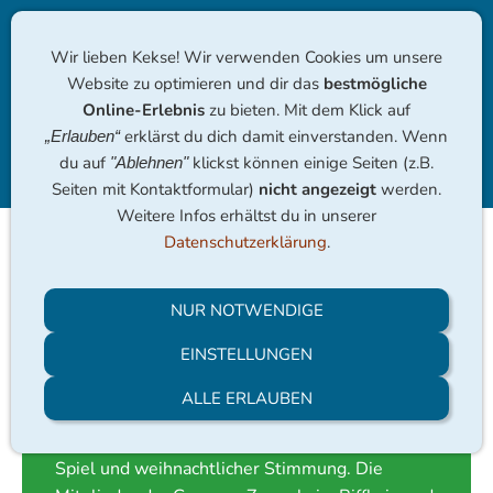
Wir lieben Kekse! Wir verwenden Cookies um unsere
Website zu optimieren und dir das
bestmögliche
Online-Erlebnis
zu bieten. Mit dem Klick auf
erklärst du dich damit einverstanden. Wenn
„Erlauben“
du auf
klickst können einige Seiten (z.B.
"Ablehnen"
Navigation einblenden
Seiten mit Kontaktformular)
nicht angezeigt
werden.
Weitere Infos erhältst du in unserer
Datenschutzerklärung
.
17.12.2024
Kerzenschwimmen
NUR NOTWENDIGE
EINSTELLUNGEN
ALLE ERLAUBEN
Am 20.12.2024 fand unser traditionelles
Kerzenschwimmen statt, ein Event voller Spaß,
Spiel und weihnachtlicher Stimmung. Die