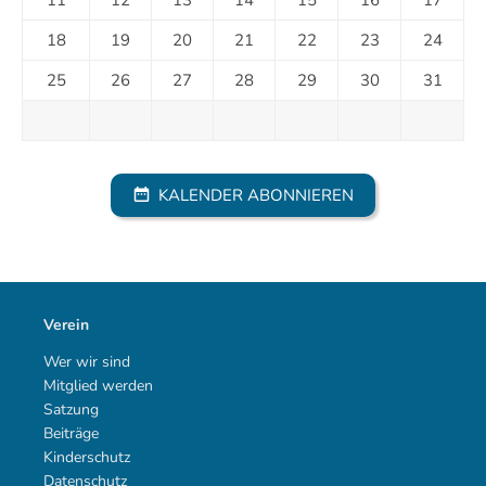
18
19
20
21
22
23
24
25
26
27
28
29
30
31
KALENDER ABONNIEREN
Verein
Wer wir sind
Mitglied werden
Satzung
Beiträge
Kinderschutz
Datenschutz