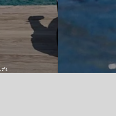
tfit
h