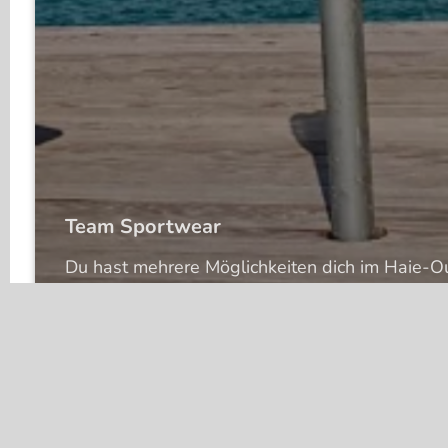
Team Sportwear
Du hast mehrere Möglichkeiten dich im Haie-Ou
zu präsentieren. Unsere Kollektion erstreckt sic
von der Haie-Grundausstattung (Vereinsshirts,
Badekappe) bis zur Vereinskollektion (Pullover,
Sportbekleidung).
SPORTWEAR