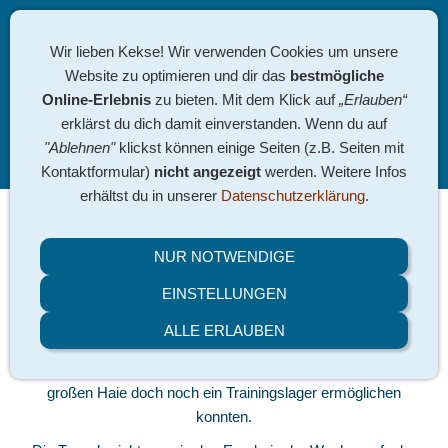
Wir lieben Kekse! Wir verwenden Cookies um unsere
Website zu optimieren und dir das
bestmögliche
Online-Erlebnis
zu bieten. Mit dem Klick auf
„Erlauben“
erklärst du dich damit einverstanden. Wenn du auf
"Ablehnen"
klickst können einige Seiten (z.B. Seiten mit
Navigation einblenden
Kontaktformular)
nicht angezeigt
werden. Weitere Infos
erhältst du in unserer
Datenschutzerklärung
.
11.-16.10. Trainingslager
NUR NOTWENDIGE
(Polen)
EINSTELLUNGEN
ALLE ERLAUBEN
Wir sind gut wieder in Berlin gelandet und freuen uns sehr,
dass wir in diesem besonderen Jahr unseren kleinen und
großen Haie doch noch ein Trainingslager ermöglichen
konnten.