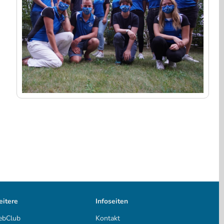
itere
Infoseiten
bClub
Kontakt