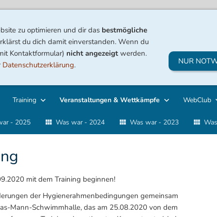
site zu optimieren und dir das
bestmögliche
rklärst du dich damit einverstanden. Wenn du
 mit Kontaktformular)
nicht angezeigt
werden.
NUR NOTW
r
Datenschutzerklärung
.
Training
Veranstaltungen & Wettkämpfe
WebClub
ar - 2025
Was war - 2024
Was war - 2023
Was
ung
09.2020 mit dem Training beginnen!
sforderungen der Hygienerahmenbedingungen gemeinsam
omas-Mann-Schwimmhalle, das am 25.08.2020 von dem