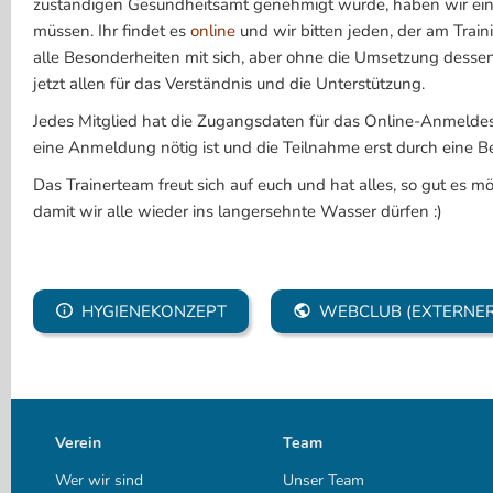
zuständigen Gesundheitsamt genehmigt wurde, haben wir ein 
müssen. Ihr findet es
online
und wir bitten jeden, der am Trai
alle Besonderheiten mit sich, aber ohne die Umsetzung dessen
jetzt allen für das Verständnis und die Unterstützung.
Jedes Mitglied hat die Zugangsdaten für das Online-Anmeldesys
eine Anmeldung nötig ist und die Teilnahme erst durch eine B
Das Trainerteam freut sich auf euch und hat alles, so gut es mö
damit wir alle wieder ins langersehnte Wasser dürfen :)
HYGIENEKONZEPT
WEBCLUB (EXTERNER
Verein
Team
Wer wir sind
Unser Team