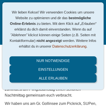
Wir lieben Kekse! Wir verwenden Cookies um unsere
Website zu optimieren und dir das
bestmögliche
Online-Erlebnis
zu bieten. Mit dem Klick auf
„Erlauben“
erklärst du dich damit einverstanden. Wenn du auf
"Ablehnen"
klickst können einige Seiten (z.B. Seiten mit
Navigation einblenden
Kontaktformular)
nicht angezeigt
werden. Weitere Infos
erhältst du in unserer
Datenschutzerklärung
.
04.06. Pfingstausflug
NUR NOTWENDIGE
EINSTELLUNGEN
Lange konnten wir keine Pfingstfahrt machen und auch in
diesem Jahr war die Planung noch etwas schwierig. Aber
ALLE ERLAUBEN
wir haben an alte Traditionen angeschlossen und
zumindest am Pfingstsamstag einen schönen
Nachtmittag gemeinsam euch verbracht.
Wir haben uns am Gr. Gollinsee zum Picknick, SUPen,