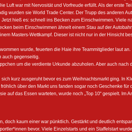
 Luft war mit Nervosität und Vorfreude erfüllt. Als der erste T
g wurden sie World Trade Center. Der Trupp des anderen Aut
 Jetzt hieß es: schnell ins Becken zum Einschwimmen. Viele nat
Becken beim Einschwimmen ähnelt einem Stau auf der Autobahn, 
 einem Masters-Wettkampf. Dieser ist nicht nur in der Hinsicht 
hwommen wurde, feuerten die Haie ihre Teammitglieder laut an. 
h auch gegenseitig.
reppchen um die verdiente Urkunde abzuholen. Aber auch nach
sich kurz ausgeruht bevor es zum Weihnachtsmarkt ging. In Kl
ten fröhlich über den Markt uns fanden sogar noch Geschenke f
e auf das Essen warteten, wurde noch „Top 10“ gespielt. Im An
n, doch kaum einer war pünktlich. Gestärkt und deutlich entsp
ortler*innen bevor. Viele Einzelstarts und ein Staffelstart w