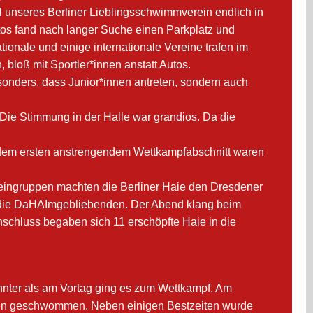
eil unseres Berliner Lieblingsschwimmverein endlich in
os fand nach langer Suche einen Parkplatz und
ionale und einige internationale Vereine trafen im
bloß mit Sportler*innen anstatt Autos.
besonders, dass Junior*innen antreten, sondern auch
Die Stimmung in der Halle war grandios. Da die
 dem ersten anstrengendem Wettkampfabschnitt waren
eingruppen machten die Berliner Haie den Dresdener
ür die DaHAImgebliebenden. Der Abend klang beim
schluss begaben sich 11 erschöpfte Haie in die
annter als am Vortag ging es zum Wettkampf. Am
urden geschwommen. Neben einigen Bestzeiten wurde