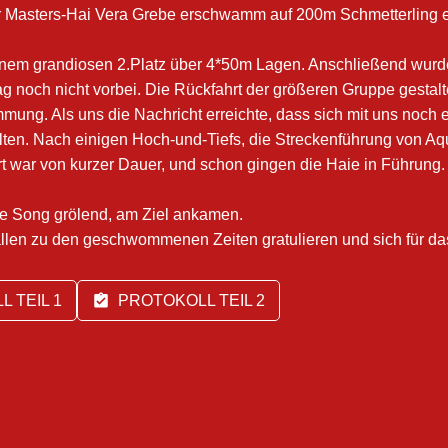
r Masters-Hai Vera Grebe erschwamm auf 200m Schmetterling ein
 einem grandiosen 2.Platz über 4*50m Lagen. Anschließend wur
noch nicht vorbei. Die Rückfahrt der größeren Gruppe gestaltet
mung. Als uns die Nachricht erreichte, dass sich mit uns noch
lten. Nach einigen Hoch-und-Tiefs, die Streckenführung von Aq
t war von kurzer Dauer, und schon gingen die Haie in Führung
bie Song grölend, am Ziel ankamen.
al allen zu den geschwommenen Zeiten gratulieren und sich f
 TEIL 1
PROTOKOLL TEIL 2