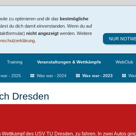
ite zu optimieren und dir das
bestmögliche
ärst du dich damit einverstanden. Wenn du auf
ntaktformular)
nicht angezeigt
werden. Weitere
NUR NOTW
nschutzerklärung
.
Training
Veranstaltungen & Wettkämpfe
WebClub
war - 2025
Was war - 2024
Was war - 2023
Was
ach Dresden
 Wettkampf des USV TU Dresden, zu fahren. In zwei Autos gin