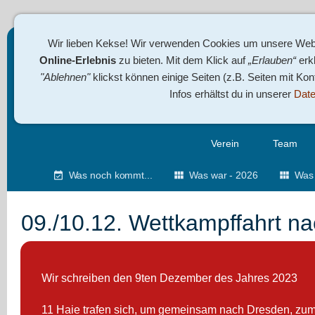
Wir lieben Kekse! Wir verwenden Cookies um unsere Webs
Online-Erlebnis
zu bieten. Mit dem Klick auf
„Erlauben“
erkl
"Ablehnen"
klickst können einige Seiten (z.B. Seiten mit Ko
Infos erhältst du in unserer
Date
Verein
Team
Was noch kommt...
Was war - 2026
Was 
09./10.12. Wettkampffahrt n
Wir schreiben den 9ten Dezember des Jahres 2023
11 Haie trafen sich, um gemeinsam nach Dresden, zum