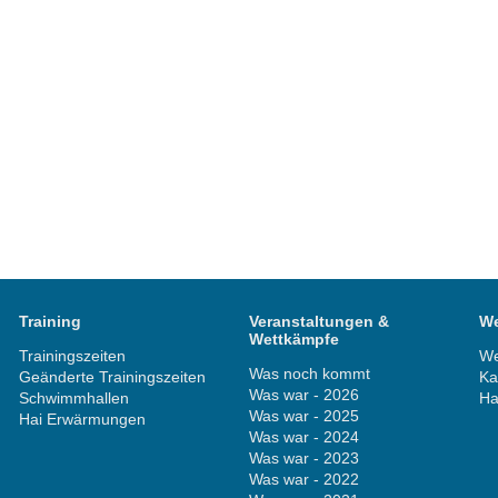
Training
Veranstaltungen &
We
Wettkämpfe
Trainingszeiten
We
Was noch kommt
Geänderte Trainingszeiten
Ka
Was war - 2026
Schwimmhallen
Ha
Was war - 2025
Hai Erwärmungen
Was war - 2024
Was war - 2023
Was war - 2022