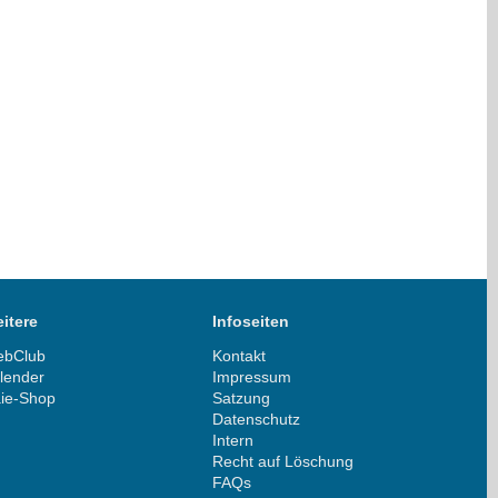
itere
Infoseiten
bClub
Kontakt
lender
Impressum
ie-Shop
Satzung
Datenschutz
Intern
Recht auf Löschung
FAQs