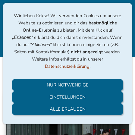
Wir lieben Kekse! Wir verwenden Cookies um unsere
Website zu optimieren und dir das
bestmögliche
Online-Erlebnis
zu bieten. Mit dem Klick auf
erklärst du dich damit einverstanden. Wenn
„Erlauben“
du auf
klickst können einige Seiten (z.B.
"Ablehnen"
Navigation einblenden
Seiten mit Kontaktformular)
nicht angezeigt
werden.
Weitere Infos erhältst du in unserer
Datenschutzerklärung
.
19.12. Kerzenschwimmen
NUR NOTWENDIGE
EINSTELLUNGEN
ALLE ERLAUBEN