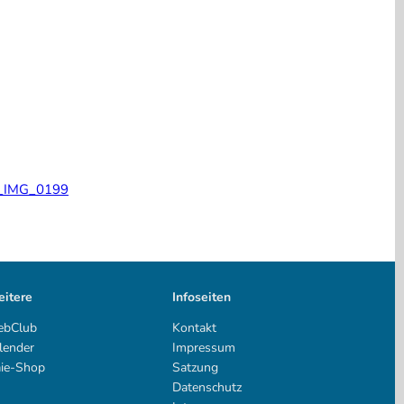
itere
Infoseiten
bClub
Kontakt
lender
Impressum
ie-Shop
Satzung
Datenschutz