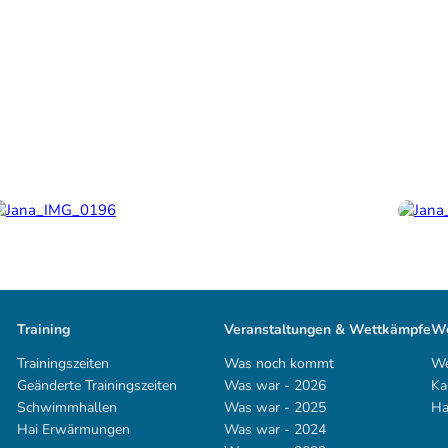
Training
Veranstaltungen & Wettkämpfe
We
Trainingszeiten
Was noch kommt
We
Geänderte Trainingszeiten
Was war - 2026
Ka
Schwimmhallen
Was war - 2025
Ha
Hai Erwärmungen
Was war - 2024