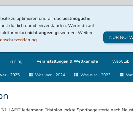
site zu optimieren und dir das
bestmögliche
lärst du dich damit einverstanden. Wenn du auf
ntaktformular)
nicht angezeigt
werden. Weitere
NUR NOTW
enschutzerklärung
.
Training
Veranstaltungen & Wettkämpfe
WebClub
ar - 2025
Was war - 2024
Was war - 2023
Was
on
1. LAFIT Jedermann Triathlon lockte Sportbegeisterte nach Neustre