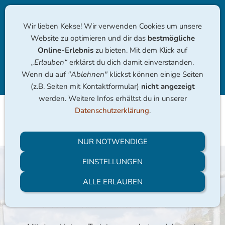
Wir lieben Kekse! Wir verwenden Cookies um unsere
Website zu optimieren und dir das
bestmögliche
Online-Erlebnis
zu bieten. Mit dem Klick auf
„Erlauben“
erklärst du dich damit einverstanden.
Wenn du auf
"Ablehnen"
klickst können einige Seiten
Navigation einblenden
(z.B. Seiten mit Kontaktformular)
nicht angezeigt
werden. Weitere Infos erhältst du in unserer
Datenschutzerklärung
.
Sport im Wohnzimmer
NUR NOTWENDIGE
EINSTELLUNGEN
Unser "Sport im Wohnzimmer" wurde vom
17.11.2020 bis zum 09.06.2021 wöchentlich als
ALLE ERLAUBEN
Trainingsalternative auf dieser Website und
unserem YouTube-Kanal veröffentlicht.