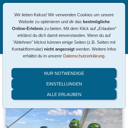
Wir lieben Kekse! Wir verwenden Cookies um unsere
Website zu optimieren und dir das
bestmögliche
Online-Erlebnis
zu bieten. Mit dem Klick auf
„Erlauben“
erklärst du dich damit einverstanden. Wenn du auf
"Ablehnen"
klickst können einige Seiten (z.B. Seiten mit
Navigation einblenden
Kontaktformular)
nicht angezeigt
werden. Weitere Infos
erhältst du in unserer
Datenschutzerklärung
.
23.-25.05.26 - Pfingstfahrt in
NUR NOTWENDIGE
den Harz
EINSTELLUNGEN
ALLE ERLAUBEN